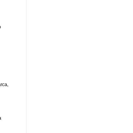
o
rca,
a