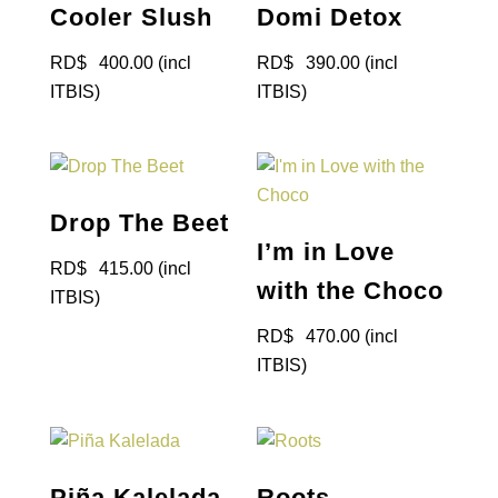
Cooler Slush
Domi Detox
RD$
400.00
(incl
RD$
390.00
(incl
ITBIS)
ITBIS)
Drop The Beet
I’m in Love
RD$
415.00
(incl
with the Choco
ITBIS)
RD$
470.00
(incl
ITBIS)
Piña Kalelada
Roots