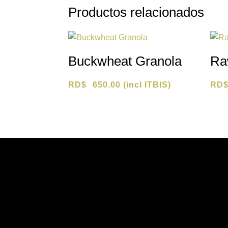
Productos relacionados
Buckwheat Granola
Ra
RD$
650.00
(incl ITBIS)
RD