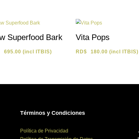
w Superfood Bark
Vita Pops
$
695.00
(incl ITBIS)
RD$
180.00
(incl ITBIS)
Términos y Condiciones
Política de Privacidad