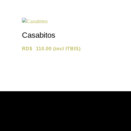
Casabitos
RD$
110.00
(incl ITBIS)
Contáctanos