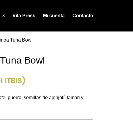
Vita Press
Mi cuenta
Contacto
inoa Tuna Bowl
 Tuna Bowl
l ITBIS)
e, puerro, semillas de ajonjolí, tamari y