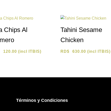
a Chips Al
Tahini Sesame
mero
Chicken
$
120.00
(incl ITBIS)
RD$
630.00
(incl ITBIS)
Términos y Condiciones