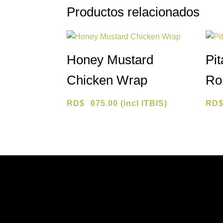
Productos relacionados
Honey Mustard
Pit
Chicken Wrap
Ro
RD$
675.00
(incl ITBIS)
RD