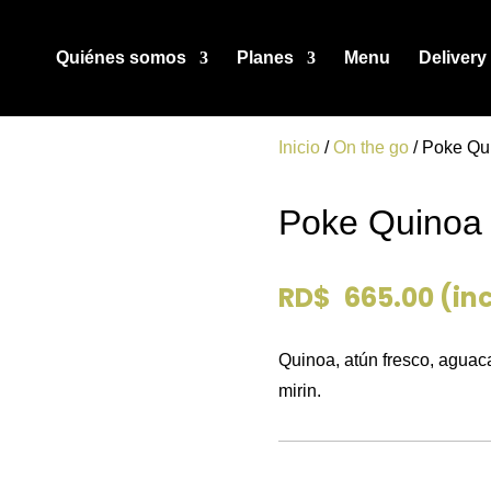
Quiénes somos
Planes
Menu
Delivery
Inicio
/
On the go
/ Poke Qu
Poke Quinoa
RD$
665.00
(inc
Quinoa, atún fresco, aguacat
mirin.