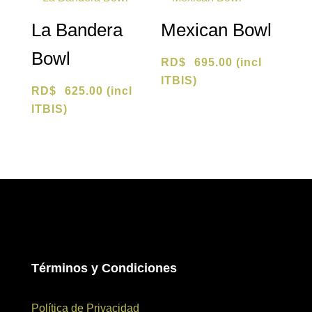
La Bandera
Mexican Bowl
Bowl
RD$
695.00
(incl
ITBIS)
RD$
625.00
(incl
ITBIS)
Términos y Condiciones
Política de Privacidad