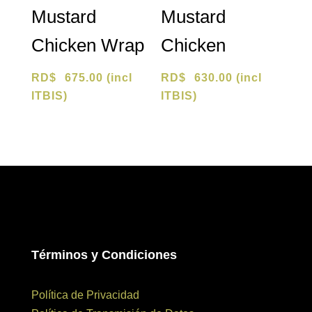
Mustard
Mustard
Chicken Wrap
Chicken
RD$
675.00
(incl
RD$
630.00
(incl
ITBIS)
ITBIS)
Términos y Condiciones
Política de Privacidad