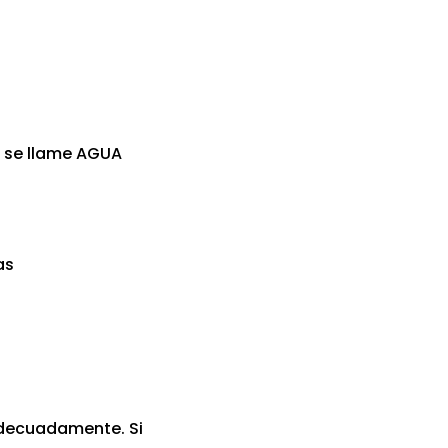
o se llame AGUA
as
adecuadamente. Si