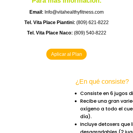
Para más información:
Email:
Info@vitahealthyfitness.com
Tel. Vita Place Piantini:
(809) 621-8222
Tel. Vita Place Naco:
(809) 540-8222
Aplicar al Plan
¿En qué consiste?
Consiste en 6 jugos d
Recibe una gran varie
oxígeno a todo el cuer
día).
Incluye detoxers que 
desagradables (2 jugo