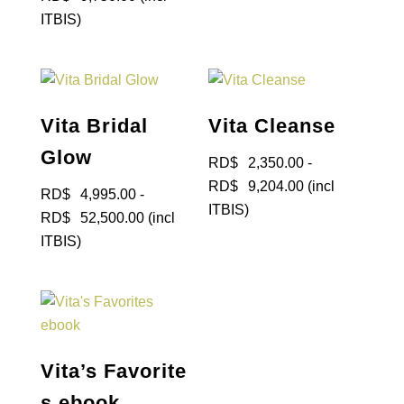
RD$ 6,500.00
de
ITBIS)
hasta
precios:
RD$ 8,750.00
desde
RD$ 7,500.00
hasta
Vita Bridal
Vita Cleanse
RD$ 9,750.00
Glow
RD$
2,350.00
-
Rango
RD$
9,204.00
(incl
RD$
4,995.00
-
de
ITBIS)
Rango
RD$
52,500.00
(incl
precios:
de
ITBIS)
desde
precios:
RD$ 2,350.00
desde
hasta
RD$ 4,995.00
RD$ 9,204.00
hasta
RD$ 52,500.00
Vita’s Favorite
s ebook