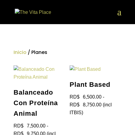
Inicio
/ Planes
Plant Based
Balanceado
RD$
6,500.00
-
Con Proteína
Rango
RD$
8,750.00
(incl
Animal
de
ITBIS)
precios:
RD$
7,500.00
-
desde
Rango
RD$
9,750.00
(incl