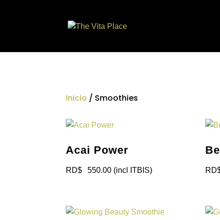
Inicio
/ Smoothies
Acai Power
Be
RD$
550.00
(incl ITBIS)
RD