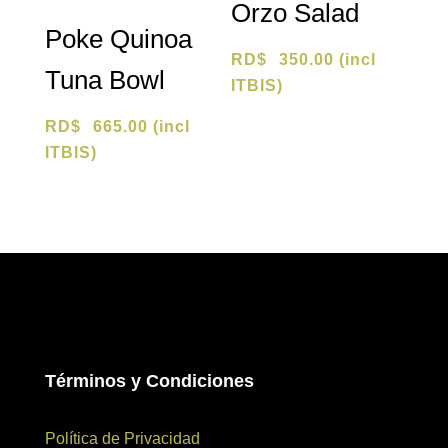
Orzo Salad
Poke Quinoa
RD$
350.00
(incl
Tuna Bowl
ITBIS)
RD$
665.00
(incl
ITBIS)
Términos y Condiciones
Política de Privacidad